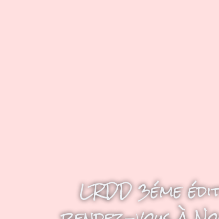
LRDD 3éme édit
rendez-vous à No