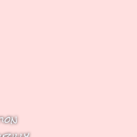
ion
uzilly