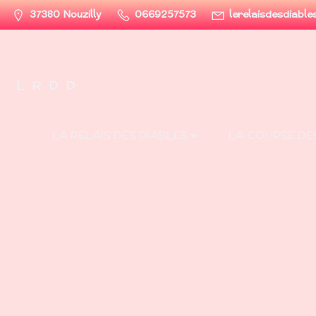
Aller
37380 Nouzilly
0669257573
lerelaisdesdiabl
au
contenu
LRDD
LA RELAIS DES DIABLES
LA COURSE DE