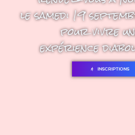
le samedi 19 septem
pour vivre un
expérience diabo
INSCRIPTIONS