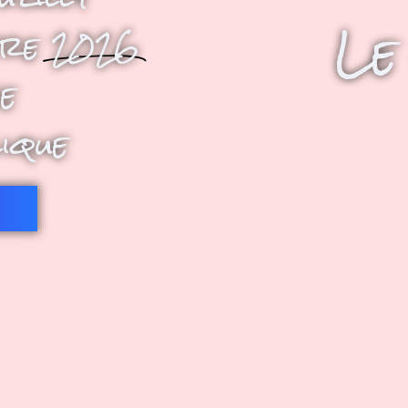
Le
bre
2026
e
lique